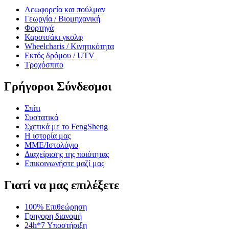
Λεωφορεία και πούλμαν
Γεωργία / Βιομηχανική
Φορτηγά
Καροτσάκι γκολφ
Wheelcharis / Κινητικότητα
Εκτός δρόμου / UTV
Τροχόσπιτο
Γρήγοροι Σύνδεσμοι
Σπίτι
Συστατικά
Σχετικά με το FengSheng
Η ιστορία μας
ΜΜΕ/Ιστολόγιο
Διαχείρισης της ποιότητας
Επικοινωνήστε μαζί μας
Γιατί να μας επιλέξετε
100% Επιθεώρηση
Γρηγορη διανομή
24h*7 Υποστήριξη