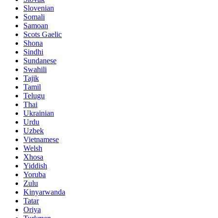
Slovenian
Somali
Samoan
Scots Gaelic
Shona
Sindhi
Sundanese
Swahili
Tajik
Tamil
Telugu
Thai
Ukrainian
Urdu
Uzbek
Vietnamese
Welsh
Xhosa
Yiddish
Yoruba
Zulu
Kinyarwanda
Tatar
Oriya