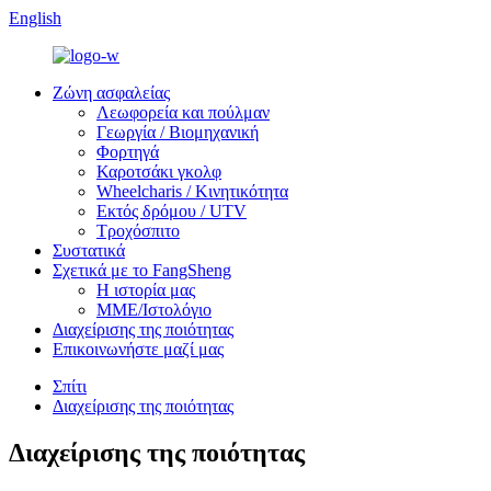
English
Ζώνη ασφαλείας
Λεωφορεία και πούλμαν
Γεωργία / Βιομηχανική
Φορτηγά
Καροτσάκι γκολφ
Wheelcharis / Κινητικότητα
Εκτός δρόμου / UTV
Τροχόσπιτο
Συστατικά
Σχετικά με το FangSheng
Η ιστορία μας
ΜΜΕ/Ιστολόγιο
Διαχείρισης της ποιότητας
Επικοινωνήστε μαζί μας
Σπίτι
Διαχείρισης της ποιότητας
Διαχείρισης της ποιότητας