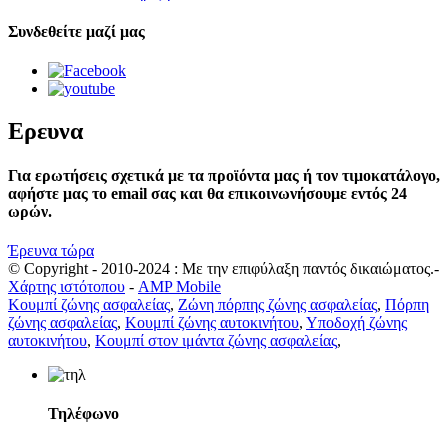
Συνδεθείτε μαζί μας
Ερευνα
Για ερωτήσεις σχετικά με τα προϊόντα μας ή τον τιμοκατάλογο,
αφήστε μας το email σας και θα επικοινωνήσουμε εντός 24
ωρών.
Έρευνα τώρα
© Copyright - 2010-2024 : Με την επιφύλαξη παντός δικαιώματος.-
Χάρτης ιστότοπου
-
AMP Mobile
Κουμπί ζώνης ασφαλείας
,
Ζώνη πόρπης ζώνης ασφαλείας
,
Πόρπη
ζώνης ασφαλείας
,
Κουμπί ζώνης αυτοκινήτου
,
Υποδοχή ζώνης
αυτοκινήτου
,
Κουμπί στον ιμάντα ζώνης ασφαλείας
,
Τηλέφωνο